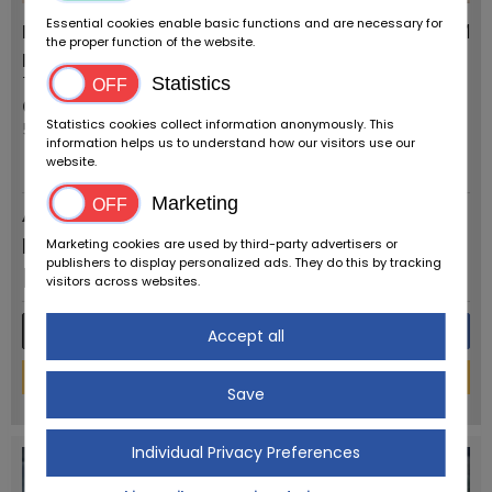
Essential cookies enable basic functions and are necessary for
FIAT Balilla 4 marce Berlina
22.000 KM
the proper function of the website.
Fornitori:
Tipo di veicolo:
Statistics
Tuscany Classics
Veicoli prebellici
CAP / posizione:
Carburante:
Statistics cookies collect information anonymously. This
50059 Vinci
Benzina
information helps us to understand how our visitors use our
Primo registro:
website.
6 / 1934
Marketing
Annuncio
permanente
Marketing cookies are used by third-party advertisers or
publishers to display personalized ads. They do this by tracking
EUR
11.500
,-
visitors across websites.
Più dettagli
Messaggio
Accept all
Finanziamento
Save
powered by
tarifcheck
Individual Privacy Preferences