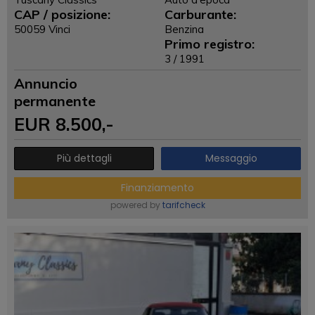
CAP / posizione:
Carburante:
50059 Vinci
Benzina
Primo registro:
3 / 1991
Annuncio
permanente
EUR
8.500
,-
Più dettagli
Messaggio
Finanziamento
powered by
tarifcheck