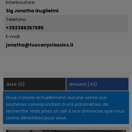
Interlocutore:
Sig Jonatha Guglielmi
Telefono:
+393386257585
E-mail:
jonatha@tuscanyclassics.it
Aste (0)
Annunci (43)
Nous n'avons actuellement aucune vente aux
enchères correspondant à vos paramètres de
recherche. Mais jetez un œil à nos annonces que nous
avons dénichées pour vous.