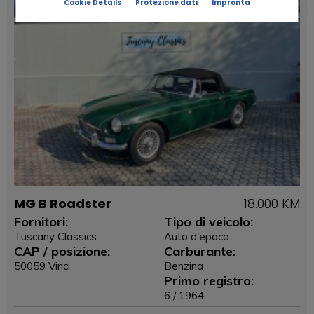
Cookie Details
Protezione dati
Impronta
MG B Roadster
18.000 KM
Fornitori:
Tipo di veicolo:
Tuscany Classics
Auto d'epoca
CAP / posizione:
Carburante:
50059 Vinci
Benzina
Primo registro:
6 / 1964