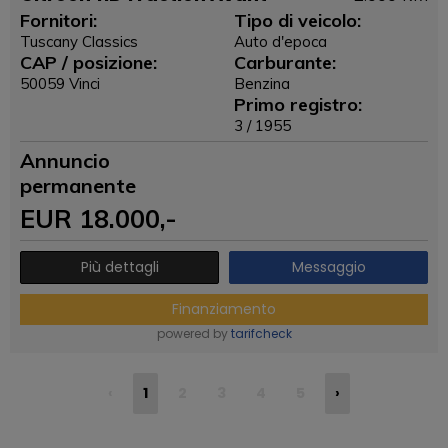
Fornitori:
Tipo di veicolo:
Tuscany Classics
Auto d'epoca
CAP / posizione:
Carburante:
50059 Vinci
Benzina
Primo registro:
3 / 1955
Annuncio
permanente
EUR
18.000
,-
Più dettagli
Messaggio
Finanziamento
powered by
tarifcheck
‹
1
2
3
4
5
›