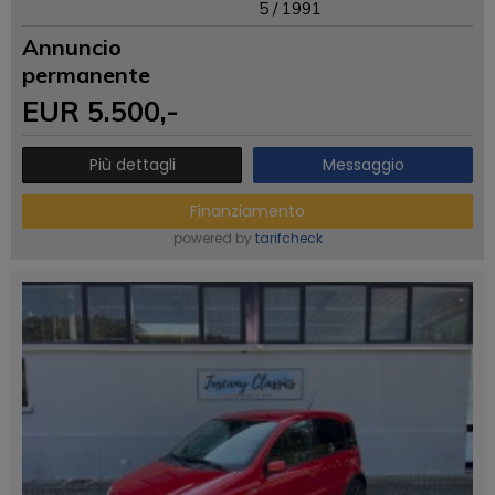
5 / 1991
Annuncio
permanente
EUR
5.500
,-
Più dettagli
Messaggio
Finanziamento
powered by
tarifcheck