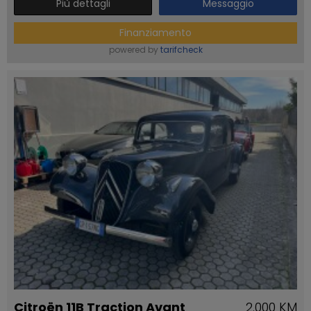
Più dettagli
Messaggio
Finanziamento
powered by
tarifcheck
Citroën 11B Traction Avant
2.000 KM