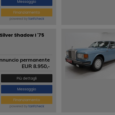
Messaggio
Finanziamento
powered by
tarifcheck
Silver Shadow I '75
nnuncio permanente
EUR
8.950
,-
Più dettagli
Messaggio
Finanziamento
powered by
tarifcheck