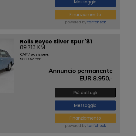
Messaggio
Finanziamento
powered by
tarifcheck
Rolls Royce Silver Spur '81
89.713 KM
CAP / posizione:
9880 Aalter
Annuncio permanente
EUR
8.950
,-
Più dettagli
Messaggio
Finanziamento
powered by
tarifcheck