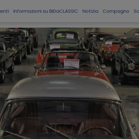
enti
Informazioni su BIDaCLASSIC
Notizia
Compagno
S