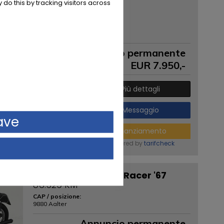
 do this by tracking visitors across
Fiat 500 F '71
7.959 KM
CAP / posizione:
9880 Aalter
Annuncio permanente
EUR
7.950
,-
Più dettagli
Messaggio
ave
Finanziamento
powered by
tarifcheck
BMW R60/2 Classic Racer '67
86.529 KM
CAP / posizione:
9880 Aalter
Annuncio permanente