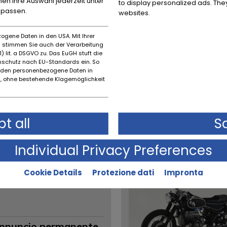
nnen Ihre Auswahl jederzeit unter
to display personalized ads. They
0
npassen.
websites.
ogene Daten in den USA. Mit Ihrer
es stimmen Sie auch der Verarbeitung
nnuncio permanente
) lit. a DSGVO zu. Das EuGH stuft die
schutz nach EU-Standards ein. So
EUR
7.750
,-
rden personenbezogene Daten in
 ohne bestehende Klagemöglichkeit
Più dettagli
Messaggio
t all
S
Finanziamento
powered by
tarifcheck
Individual Privacy Preferences
Cookie Details
Protezione dati
Impronta
enz 230E '88
nnuncio permanente