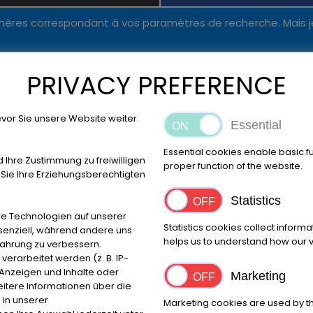
ères correspondant à vos paramètres de recherche. Mais j
PRIVACY PREFERENCE
ambler 50cc '2024
vor Sie unsere Website weiter
Essential
nnuncio permanente
Essential cookies enable basic f
d Ihre Zustimmung zu freiwilligen
EUR
2.950
,-
proper function of the website.
ie Ihre Erziehungsberechtigten
Più dettagli
Statistics
e Technologien auf unserer
Statistics cookies collect inform
Messaggio
ssenziell, während andere uns
helps us to understand how our vi
fahrung zu verbessern.
Finanziamento
rarbeitet werden (z. B. IP-
e Anzeigen und Inhalte oder
Marketing
powered by
tarifcheck
itere Informationen über die
 in unserer
Marketing cookies are used by th