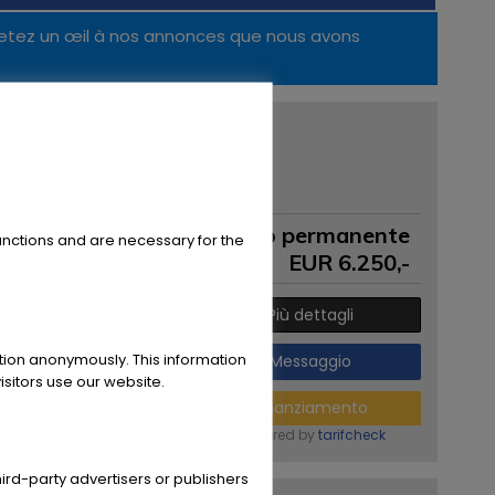
etez un œil à nos annonces que nous avons
Yamaha YZFR1 '98
34.933 KM
CAP / posizione:
9880 Aalter
Annuncio permanente
unctions and are necessary for the
EUR
6.250
,-
Più dettagli
ation anonymously. This information
Messaggio
sitors use our website.
Finanziamento
powered by
tarifcheck
ird-party advertisers or publishers