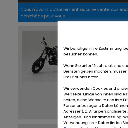
Nous n'avons actuellement aucune vente aux ench
dénichées pour vous.
Archive Scr
0 KM
CAP / posizione:
Wir benötigen Ihre Zustimmung, be
9880 Aalter
besuchen können.
A
Wenn Sie unter 16 Jahre alt sind un
Diensten geben möchten, müssen S
um Erlaubnis bitten.
Wir verwenden Cookies und ander
Webseite. Einige von ihnen sind e
helfen, diese Webseite und Ihre Er
Personenbezogene Daten können ve
Adressen), z. B. für personalisiert
Anzeigen- und Inhaltsmessung. We
Verwendung Ihrer Daten finden Sie