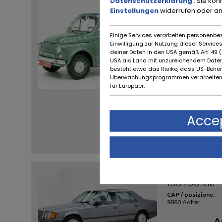
Datenschutzerklärung
. Sie kö
Fiat 500L '7
Einstellungen
widerrufen oder a
91.478 KM
CAP / posizione:
9880 Aalter
Einige Services verarbeiten personenbez
Einwilligung zur Nutzung dieser Servic
A
deiner Daten in den USA gemäß Art. 49 (1
USA als Land mit unzureichendem Daten
besteht etwa das Risiko, dass US-Behö
Überwachungsprogrammen verarbeiten,
für Europäer.
Accep
Mercedes B
156.756 KM
CAP / posizione:
9880 Aalter
A