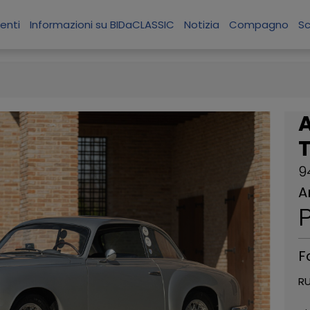
enti
Informazioni su BIDaCLASSIC
Notizia
Compagno
S
9
A
P
F
RU