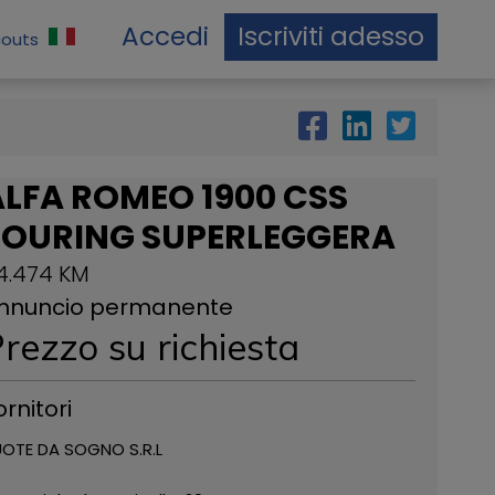
Accedi
Iscriviti adesso
couts
ALFA ROMEO 1900 CSS
TOURING SUPERLEGGERA
4.474 KM
nnuncio permanente
rezzo su richiesta
ornitori
OTE DA SOGNO S.R.L