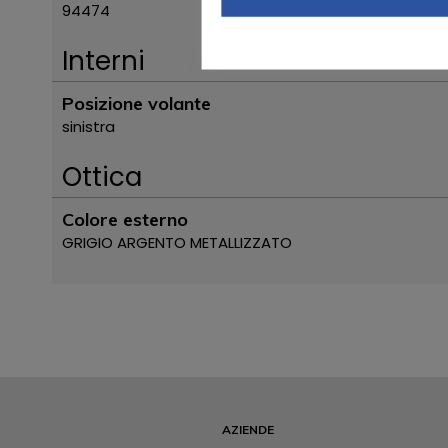
94474
Interni
Posizione volante
sinistra
Ottica
Colore esterno
GRIGIO ARGENTO METALLIZZATO
AZIENDE