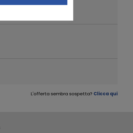
L'offerta sembra sospetta?
Clicca qui
R