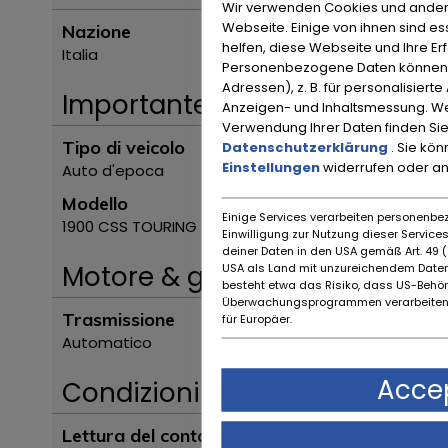
Wir verwenden Cookies und ander
Webseite. Einige von ihnen sind e
Nazione
helfen, diese Webseite und Ihre Er
Italia
Personenbezogene Daten können ve
Adressen), z. B. für personalisiert
Importante
Anzeigen- und Inhaltsmessung. We
Verwendung Ihrer Daten finden Sie
Tipo di veicolo
Datenschutzerklärung
. Sie kö
Einstellungen
widerrufen oder a
Auto d'epoca
Modello
Einige Services verarbeiten personenbez
1900 CSS TOURING SUPERLEGGERA
Einwilligung zur Nutzung dieser Servic
deiner Daten in den USA gemäß Art. 49 (1
Motore & guida
USA als Land mit unzureichendem Daten
besteht etwa das Risiko, dass US-Behö
Überwachungsprogrammen verarbeiten,
Trasmissione
für Europäer.
Automatico
Accep
Condizioni
Lettura del contachilometri