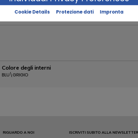
Stato originale
Cookie Details
Protezione dati
Impronta
Colore degli interni
BLU\GRIGIO
RIGUARDO A NOI
ISCRIVITI SUBITO ALLA NEWSLETTE