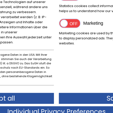
e Technologien auf unserer
Statistics cookies collect inform
ssenziell, während andere uns
Posizione
helps us to understand how our vi
fahrung zu verbessern.
Reggio Emilia
rarbeitet werden (z. B. IP-
e Anzeigen und Inhalte oder
Marketing
itere Informationen über die
 in unserer
Marketing cookies are used by th
Marca
Primo
nnen Ihre Auswahl jederzeit unter
to display personalized ads. They
npassen.
Alfa Romeo
1955
websites.
ogene Daten in den USA. Mit Ihrer
es stimmen Sie auch der Verarbeitung
) lit. a DSGVO zu. Das EuGH stuft die
schutz nach EU-Standards ein. So
rden personenbezogene Daten in
 ohne bestehende Klagemöglichkeit
t all
S
Descrizione dello stato
Individual Privacy Preferences