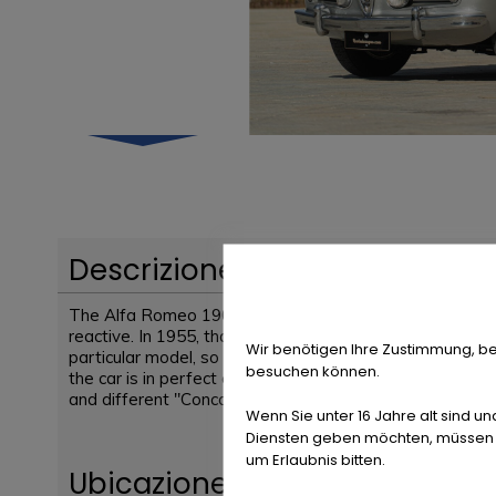
Descrizione del veicolo
The Alfa Romeo 1900 CSS (Passo Corto Super Sprint) is
reactive. In 1955, thanks to the huge success, Alfa R
Wir benötigen Ihre Zustimmung, be
particular model, so it is considered a very uncommon c
besuchen können.
the car is in perfect condition, with some recent adjustm
and different "Concours of Elegance".
Wenn Sie unter 16 Jahre alt sind un
Diensten geben möchten, müssen S
um Erlaubnis bitten.
Ubicazione