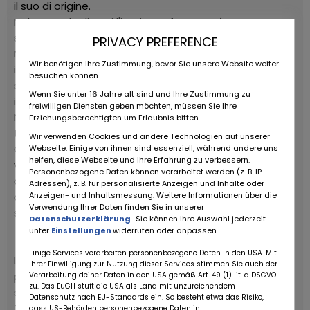
il suo di origine.
Nel corso degli anni l'impianto frenante è stato
sostituito convertendolo in idraulico.
PRIVACY PREFERENCE
Nel 2019 la vettura è stata sottoposta a un
Wir benötigen Ihre Zustimmung, bevor Sie unsere Website weiter
importante intervento di manutenzione e il motore è
besuchen können.
stato completamente revisionato da uno specialista
Wenn Sie unter 16 Jahre alt sind und Ihre Zustimmung zu
in Italia.
freiwilligen Diensten geben möchten, müssen Sie Ihre
Nel giugno 2024 la vettura è stata nuovamente
Erziehungsberechtigten um Erlaubnis bitten.
tagliandata per prepararla alla Vernasca Silver Flag.
Wir verwenden Cookies und andere Technologien auf unserer
Questa è una rara opportunità di possedere un'auto
Webseite. Einige von ihnen sind essenziell, während andere uns
helfen, diese Webseite und Ihre Erfahrung zu verbessern.
veramente da collezione con una storia ben
Personenbezogene Daten können verarbeitet werden (z. B. IP-
documentata e forse una delle Alfa Romeo più
Adressen), z. B. für personalisierte Anzeigen und Inhalte oder
Anzeigen- und Inhaltsmessung. Weitere Informationen über die
collezionabili che hanno ispirato Enzo Ferrari a creare il
Verwendung Ihrer Daten finden Sie in unserer
suo leggendario impero.
Datenschutzerklärung
. Sie können Ihre Auswahl jederzeit
unter
Einstellungen
widerrufen oder anpassen.
Einige Services verarbeiten personenbezogene Daten in den USA. Mit
L'Alfa Romeo 6C 1750 è stata uno dei modelli più
Ihrer Einwilligung zur Nutzung dieser Services stimmen Sie auch der
popolari prodotti dall'Alfa e ha avuto un grande
Verarbeitung deiner Daten in den USA gemäß Art. 49 (1) lit. a DSGVO
zu. Das EuGH stuft die USA als Land mit unzureichendem
successo anche nelle competizioni per tutti gli anni
Datenschutz nach EU-Standards ein. So besteht etwa das Risiko,
Trenta.
dass US-Behörden personenbezogene Daten in