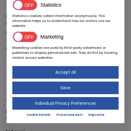
Statistics
Veicoli prebellici
Marca
Statistics cookies collect information anonymously. This
information helps us to understand how our visitors use our
Ballot
website.
Primo anno di immatricolazione
Marketing
1925
Marketing cookies are used by third-party advertisers or
Modello
publishers to display personalized ads. They do this by tracking
2LT TOURER "BOAT TAIL" BY HENRY LABOURDETTE
visitors across websites.
Motore & guida
Accept all
Trasmissione
Automatico
Save
Condizioni
Individual Privacy Preferences
Descrizione dello stato
Cookie Details
Protezione dati
Impronta
Stato originale