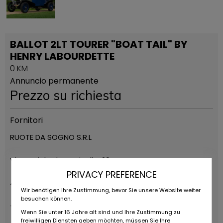
BALLOT 2LT TOURER "BOAT TAIL" BY
HENRY LABOURDETTE
0 KM
Annuncio permanente
Prezzo su richiesta
Fornitori
RUOTE DA SOGNO S.R.L
Via Daniele da Torricella, 29
PRIVACY PREFERENCE
42122 Reggio Emilia
Wir benötigen Ihre Zustimmung, bevor Sie unsere Website weiter
besuchen können.
+39 0522 268511
Wenn Sie unter 16 Jahre alt sind und Ihre Zustimmung zu
freiwilligen Diensten geben möchten, müssen Sie Ihre