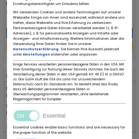
Ruote da Sogno
Erziehungsberechtigten um Erlaubnis bitten.
Altro da questo rivenditore
Wir verwenden Cookies und andere Technologien auf unserer
Webseite. Einige von ihnen sind essenziell, während andere uns
helfen, diese Webseite und Ihre Erfahrung zu verbessern.
Personenbezogene Daten können verarbeitet werden (z. B. IP-
Messaggio
Adressen), z. B. für personalisierte Anzeigen und Inhalte oder
Anzeigen- und Inhaltsmessung. Weitere Informationen über die
Verwendung Ihrer Daten finden Sie in unserer
Finanziamento
Datenschutzerklärung
. Sie können Ihre Auswahl jederzeit
powered by
tarifcheck
unter
Einstellungen
widerrufen oder anpassen.
Einige Services verarbeiten personenbezogene Daten in den USA. Mit
Ihrer Einwilligung zur Nutzung dieser Services stimmen Sie auch der
Verarbeitung deiner Daten in den USA gemäß Art. 49 (1) lit. a DSGVO
Ubicazione
zu. Das EuGH stuft die USA als Land mit unzureichendem
Datenschutz nach EU-Standards ein. So besteht etwa das Risiko,
Nazione
dass US-Behörden personenbezogene Daten in
Überwachungsprogrammen verarbeiten, ohne bestehende
Italia
Klagemöglichkeit für Europäer.
Posizione
Reggio Emilia
Essential
Importante
Essential cookies enable basic functions and are necessary for
the proper function of the website.
Tipo di veicolo