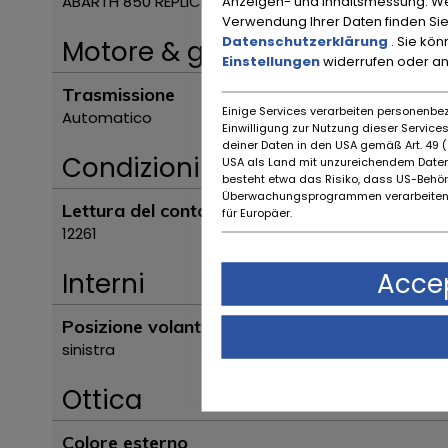
Anzeigen- und Inhaltsmessung. We
ABARTH 850 REPLICA
Verwendung Ihrer Daten finden Sie
Datenschutzerklärung
. Sie kö
Motore & guida
Einstellungen
widerrufen oder a
Trasmissione
Einige Services verarbeiten personenbez
Automatico
Einwilligung zur Nutzung dieser Servic
deiner Daten in den USA gemäß Art. 49 (1
Condizioni
USA als Land mit unzureichendem Daten
besteht etwa das Risiko, dass US-Behö
Überwachungsprogrammen verarbeiten,
Lettura del contachilometri
für Europäer.
12261
Accep
Interni
Posizione volante
sinistra
Ottica
Colore esterno