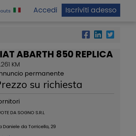
Accedi
Iscriviti adesso
couts
IAT ABARTH 850 REPLICA
2.261 KM
nnuncio permanente
rezzo su richiesta
ornitori
OTE DA SOGNO S.R.L
a Daniele da Torricella, 29