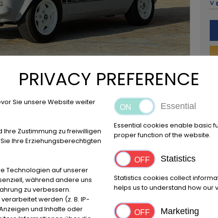
˅ 
42
+3
Ru
Al
PRIVACY PREFERENCE
vor Sie unsere Website weiter
Essential
Posizione
Essential cookies enable basic f
d Ihre Zustimmung zu freiwilligen
proper function of the website.
Reggio Emilia
ie Ihre Erziehungsberechtigten
Statistics
e Technologien auf unserer
Statistics cookies collect inform
ssenziell, während andere uns
Marca
Primo
helps us to understand how our vi
fahrung zu verbessern.
Fiat
1970
rarbeitet werden (z. B. IP-
e Anzeigen und Inhalte oder
Marketing