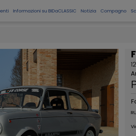
enti
Informazioni su BIDaCLASSIC
Notizia
Compagno
S
F
1
A
P
F
RU
Vi