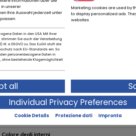
itere Informationen über die
 in unserer
Marketing cookies are used by th
nnen Ihre Auswahl jederzeit unter
to display personalized ads. They
npassen.
websites.
ogene Daten in den USA. Mit Ihrer
es stimmen Sie auch der Verarbeitung
) lit. a DSGVO zu. Das EuGH stuft die
schutz nach EU-Standards ein. So
rden personenbezogene Daten in
 ohne bestehende Klagemöglichkeit
Descrizione dello stato
Stato originale
t all
S
Individual Privacy Preferences
Cookie Details
Protezione dati
Impronta
Colore degli interni