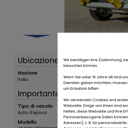
Ubicazione
Wir benötigen Ihre Zustimmung, be
besuchen können.
Nazione
Wenn Sie unter 16 Jahre alt sind un
Italia
Diensten geben möchten, müssen S
um Erlaubnis bitten.
Importante
Wir verwenden Cookies und ander
Webseite. Einige von ihnen sind e
Tipo di veicolo
helfen, diese Webseite und Ihre Er
Auto d'epoca
Personenbezogene Daten können ve
Modello
Adressen), z. B. für personalisiert