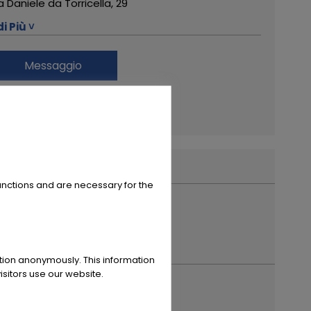
a Daniele da Torricella, 29
di Più ˅
122 Reggio Emilia
Messaggio
9 0522 268511
Finanziamento
ote da Sogno
tro da questo rivenditore
powered by
tarifcheck
unctions and are necessary for the
ation anonymously. This information
sitors use our website.
 anno di immatricolazione