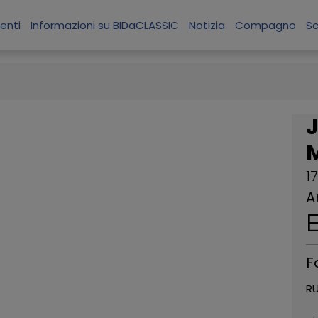
enti
Informazioni su BIDaCLASSIC
Notizia
Compagno
S
J
1
A
F
RU