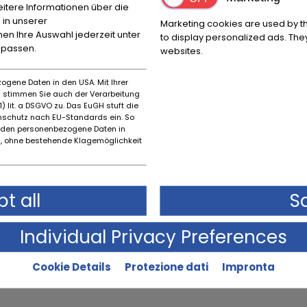
itere Informationen über die
 in unserer
Marketing cookies are used by th
nnen Ihre Auswahl jederzeit unter
to display personalized ads. They
npassen.
websites.
ogene Daten in den USA. Mit Ihrer
es stimmen Sie auch der Verarbeitung
) lit. a DSGVO zu. Das EuGH stuft die
schutz nach EU-Standards ein. So
rden personenbezogene Daten in
 ohne bestehende Klagemöglichkeit
Descrizione dello stato
Stato originale
t all
S
Individual Privacy Preferences
Cookie Details
Protezione dati
Impronta