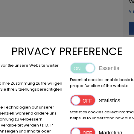
Vi
˅ 
42
+3
Ru
PRIVACY PREFERENCE
Al
vor Sie unsere Website weiter
Essential
Essential cookies enable basic f
d Ihre Zustimmung zu freiwilligen
Posizione
proper function of the website.
ie Ihre Erziehungsberechtigten
Reggio Emilia
Statistics
e Technologien auf unserer
Statistics cookies collect inform
ssenziell, während andere uns
helps us to understand how our vi
fahrung zu verbessern.
Marca
Primo
rarbeitet werden (z. B. IP-
Jaguar
1995
e Anzeigen und Inhalte oder
Marketing