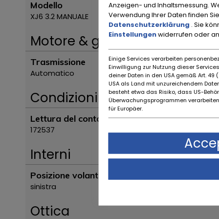
Modello
Anzeigen- und Inhaltsmessung. We
Verwendung Ihrer Daten finden Sie
XJ6 3.2 MANUALE
Datenschutzerklärung
. Sie kö
Einstellungen
widerrufen oder a
Motore & guida
Einige Services verarbeiten personenbez
Trasmissione
Einwilligung zur Nutzung dieser Servic
Automatico
deiner Daten in den USA gemäß Art. 49 (1
USA als Land mit unzureichendem Daten
besteht etwa das Risiko, dass US-Behö
Condizioni
Überwachungsprogrammen verarbeiten,
für Europäer.
Lettura del contachilometri
172537
Accep
Interni
Posizione volante
sinistra
Ottica