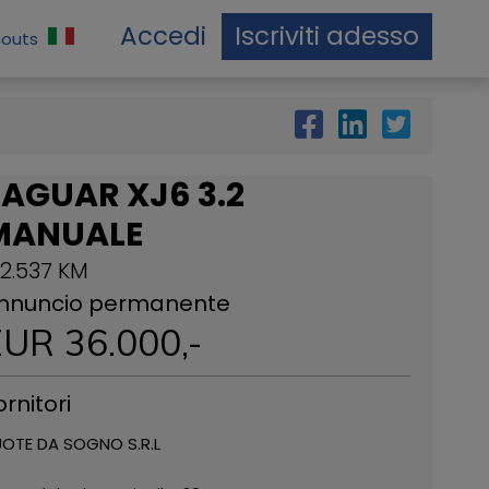
Accedi
Iscriviti adesso
couts
AGUAR XJ6 3.2
MANUALE
72.537 KM
nnuncio permanente
EUR
36.000
,-
ornitori
OTE DA SOGNO S.R.L