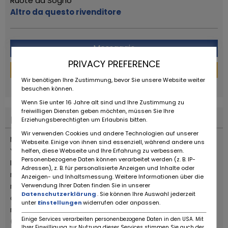
Ruote da Sogno
Altro da questo rivenditore
Messaggio
PRIVACY PREFERENCE
Finanziamento
Wir benötigen Ihre Zustimmung, bevor Sie unsere Website weiter
powered by
tarifcheck
besuchen können.
Wenn Sie unter 16 Jahre alt sind und Ihre Zustimmung zu
freiwilligen Diensten geben möchten, müssen Sie Ihre
Descrizione del veicolo
Erziehungsberechtigten um Erlaubnis bitten.
Wir verwenden Cookies und andere Technologien auf unserer
Moto nuova, fondo di magazzino di un concessionario
Webseite. Einige von ihnen sind essenziell, während andere uns
Yamaha.
helfen, diese Webseite und Ihre Erfahrung zu verbessern.
Personenbezogene Daten können verarbeitet werden (z. B. IP-
Il modello del 2008 è la seconda evoluzione del 2006:
Adressen), z. B. für personalisierte Anzeigen und Inhalte oder
motore ottimizzato (il principale intervento è un
Anzeigen- und Inhaltsmessung. Weitere Informationen über die
maggior rapporto di compressione) per ottenere piu
Verwendung Ihrer Daten finden Sie in unserer
Datenschutzerklärung
. Sie können Ihre Auswahl jederzeit
coppia, telaio più rigido e comparto sospensioni
unter
Einstellungen
widerrufen oder anpassen.
rinnovato
Einige Services verarbeiten personenbezogene Daten in den USA. Mit
(in particolare al posteriore) per una guidabilità
Ihrer Einwilligung zur Nutzung dieser Services stimmen Sie auch der