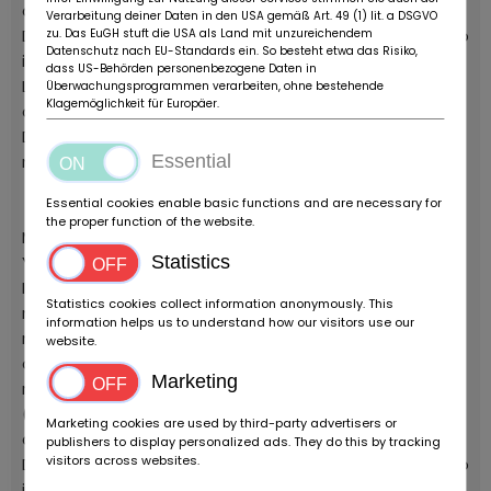
complessiva migliorata di molto.
Verarbeitung deiner Daten in den USA gemäß Art. 49 (1) lit. a DSGVO
Di fatto le evoluzioni portate dalla versione 2008 erano
zu. Das EuGH stuft die USA als Land mit unzureichendem
Datenschutz nach EU-Standards ein. So besteht etwa das Risiko,
il frutto delle richieste arrivate dai terreni di gara.
dass US-Behörden personenbezogene Daten in
La versione con le plastiche bianche, più rara del
Überwachungsprogrammen verarbeiten, ohne bestehende
Klagemöglichkeit für Europäer.
classico blu, è una chicca ulteriore.
Disponibile con cavalletto originale, libretto uso e
Essential
manutezione e kit lana di roccia per il silenziatore.
Essential cookies enable basic functions and are necessary for
the proper function of the website.
Moto nuova, fondo di magazzino di un concessionario
Statistics
Yamaha.
Il modello del 2008 è la seconda evoluzione del 2006:
Statistics cookies collect information anonymously. This
motore ottimizzato (il principale intervento è un
information helps us to understand how our visitors use our
maggior rapporto di compressione) per ottenere piu
website.
coppia, telaio più rigido e comparto sospensioni
Marketing
rinnovato
(in particolare al posteriore) per una guidabilità
Marketing cookies are used by third-party advertisers or
complessiva migliorata di molto.
publishers to display personalized ads. They do this by tracking
visitors across websites.
Di fatto le evoluzioni portate dalla versione 2008 erano
il frutto delle richieste arrivate dai terreni di gara.