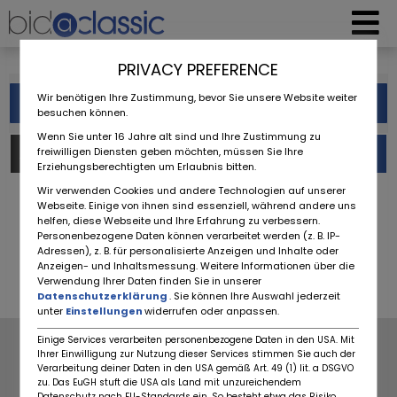
PRIVACY PREFERENCE
Wir benötigen Ihre Zustimmung, bevor Sie unsere Website weiter
Filtro
besuchen können.
Wenn Sie unter 16 Jahre alt sind und Ihre Zustimmung zu
freiwilligen Diensten geben möchten, müssen Sie Ihre
Aste (0)
Annunci (741)
Erziehungsberechtigten um Erlaubnis bitten.
Wir verwenden Cookies und andere Technologien auf unserer
Webseite. Einige von ihnen sind essenziell, während andere uns
‹
1
2
...
68
69
70
71
72
helfen, diese Webseite und Ihre Erfahrung zu verbessern.
Personenbezogene Daten können verarbeitet werden (z. B. IP-
Adressen), z. B. für personalisierte Anzeigen und Inhalte oder
73
74
75
›
Anzeigen- und Inhaltsmessung. Weitere Informationen über die
Verwendung Ihrer Daten finden Sie in unserer
Datenschutzerklärung
. Sie können Ihre Auswahl jederzeit
unter
Einstellungen
widerrufen oder anpassen.
Einige Services verarbeiten personenbezogene Daten in den USA. Mit
AZIENDE
RIGUARDO A NOI
Ihrer Einwilligung zur Nutzung dieser Services stimmen Sie auch der
Verarbeitung deiner Daten in den USA gemäß Art. 49 (1) lit. a DSGVO
TERMINI
NOTIZIA
zu. Das EuGH stuft die USA als Land mit unzureichendem
PROTEZIONE DATI
DOMANDE FREQUENTI
Datenschutz nach EU-Standards ein. So besteht etwa das Risiko,