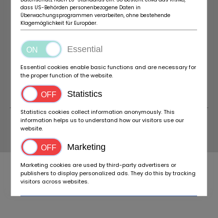
dass US-Behörden personenbezogene Daten in
IMPRONTA
INFORMAZIONI SU
Überwachungsprogrammen verarbeiten, ohne bestehende
BIDACLASSIC
IMPOSTAZIONI DEI COOKIE
Klagemöglichkeit für Europäer.
CONTATTO
ISCRIVITI SUBITO ALLA NEWSLETTER
Essential
Essential cookies enable basic functions and are necessary for
the proper function of the website.
Statistics
Statistics cookies collect information anonymously. This
information helps us to understand how our visitors use our
website.
© 2026 BIDACLASSIC
Marketing
Marketing cookies are used by third-party advertisers or
publishers to display personalized ads. They do this by tracking
visitors across websites.
Accept all