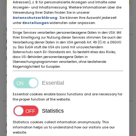
Adressen), z. B. für personalisierte Anzeigen und Inhalte oder
powered by
tarifcheck
Anzeigen- und Inhaltsmessung. Weitere Informationen über die
Verwendung Ihrer Daten finden Sie in unserer
Datenschutzerklärung
. Sie können Ihre Auswahl jederzeit
unter
Einstellungen
widerrufen oder anpassen.
Ubicazione
Einige Services verarbeiten personenbezogene Daten in den USA. Mit
Ihrer Einwilligung zur Nutzung dieser Services stimmen Sie auch der
Nazione
Verarbeitung deiner Daten in den USA gemäß Art. 49 (1) lit. a DSGVO
zu. Das EuGH stuft die USA als Land mit unzureichendem
Belgio
Datenschutz nach EU-Standards ein. So besteht etwa das Risiko,
dass US-Behörden personenbezogene Daten in
Posizione
Überwachungsprogrammen verarbeiten, ohne bestehende
Aalter
Klagemöglichkeit für Europäer.
Codice postale
9880
Essential
Essential cookies enable basic functions and are necessary for
Importante
the proper function of the website.
Tipo di veicolo
Statistics
Auto d'epoca
Statistics cookies collect information anonymously. This
Marca
information helps us to understand how our visitors use our
MG
website.