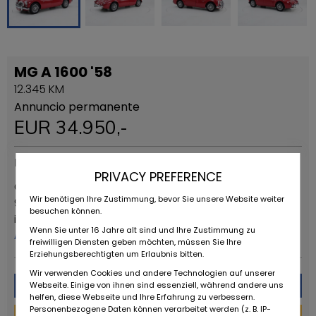
MG A 1600 '58
12.345 KM
Annuncio permanente
EUR
34.950
,-
Fornitori
PRIVACY PREFERENCE
OLDTIMERFARM BV Address : Steenweg op Deinze 51c
Wir benötigen Ihre Zustimmung, bevor Sie unsere Website weiter
9880 AALTER Belgium +32(0) 472 401338
besuchen können.
info@oldtimerfarm.be VAT BE 0886.122.516
Wenn Sie unter 16 Jahre alt sind und Ihre Zustimmung zu
Altro da questo rivenditore
freiwilligen Diensten geben möchten, müssen Sie Ihre
Erziehungsberechtigten um Erlaubnis bitten.
Wir verwenden Cookies und andere Technologien auf unserer
Messaggio
Webseite. Einige von ihnen sind essenziell, während andere uns
helfen, diese Webseite und Ihre Erfahrung zu verbessern.
Personenbezogene Daten können verarbeitet werden (z. B. IP-
Finanziamento