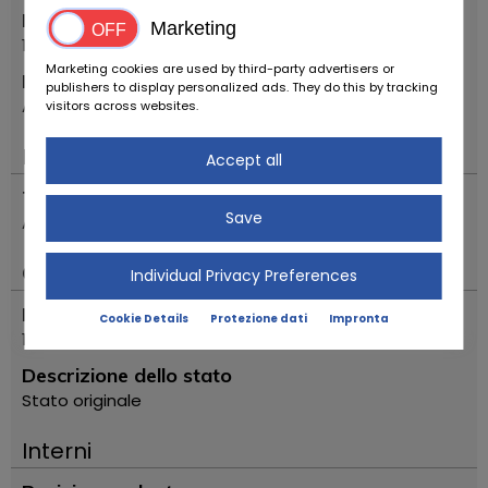
Primo anno di immatricolazione
Marketing
1958
Marketing cookies are used by third-party advertisers or
Modello
publishers to display personalized ads. They do this by tracking
A 1600 '58
visitors across websites.
Motore & guida
Accept all
Trasmissione
Save
Automatico
Condizioni
Individual Privacy Preferences
Lettura del contachilometri
Cookie Details
Protezione dati
Impronta
12345
Descrizione dello stato
Stato originale
Interni